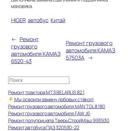
маховика.
HIGER
автобус
Китай
←
Ремонт
Ремонт грузового
грузового
автомобиля КАМАЗ
автомобиля КАМАЗ
57503А
→
6520-43
П
о
Ремонт трактора МТЗ BELARUS 82.1
и
Мы освоили замену лобовых стёкол!
с
Ремонт грузового автомобиля MAN TGL 8.180
к
Ремонт грузового автомобиля FAW J6
Ремонт полуприцепа ТверьСтройМаш 993930
Ремонт автобуса ПАЗ 320530-22