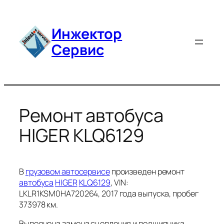
Перейти
к
Инжектор
содержимому
Сервис
Ремонт автобуса
HIGER KLQ6129
В
грузовом автосервисе
произведен ремонт
автобуса
HIGER
KLQ6129
, VIN:
LKLR1KSM0HA720264, 2017 года выпуска, пробег
373978 км.
Выполнена замена сцепления и подшипника