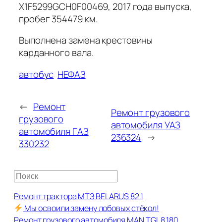
X1F5299GCH0F00469, 2017 года выпуска,
пробег 354479 км.
Выполнена замена крестовины
карданного вала.
автобус
НЕФАЗ
←
Ремонт
Ремонт грузового
грузового
автомобиля УАЗ
автомобиля ГАЗ
236324
→
330232
П
о
Ремонт трактора МТЗ BELARUS 82.1
и
Мы освоили замену лобовых стёкол!
с
Ремонт грузового автомобиля MAN TGL 8.180