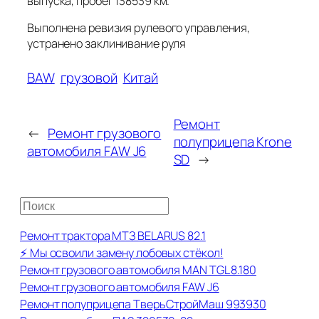
выпуска, пробег 138539 км.
Выполнена ревизия рулевого управления,
устранено заклинивание руля
BAW
грузовой
Китай
Ремонт
←
Ремонт грузового
полуприцепа Krone
автомобиля FAW J6
SD
→
П
о
Ремонт трактора МТЗ BELARUS 82.1
и
⚡ Мы освоили замену лобовых стёкол!
с
Ремонт грузового автомобиля MAN TGL 8.180
к
Ремонт грузового автомобиля FAW J6
Ремонт полуприцепа ТверьСтройМаш 993930