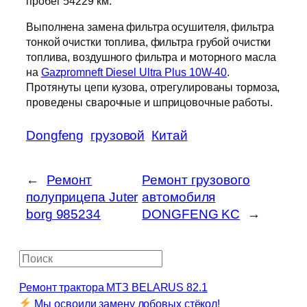
пробег 54229 км.
Выполнена замена фильтра осушителя, фильтра
тонкой очистки топлива, фильтра грубой очистки
топлива, воздушного фильтра и моторного масла
на
Gazpromneft Diesel Ultra Plus 10W-40
.
Протянуты цепи кузова, отрегулированы тормоза,
проведены сварочные и шприцовочные работы.
Dongfeng
грузовой
Китай
←
Ремонт
Ремонт грузового
полуприцепа Juter
автомобиля
borg 985234
DONGFENG KC
→
П
о
Ремонт трактора МТЗ BELARUS 82.1
и
Мы освоили замену лобовых стёкол!