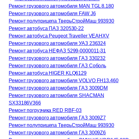
с
Ремонт грузового автомобиля MAN TGL 8.180
к
Ремонт грузового автомобиля FAW J6
Ремонт полуприцепа ТверьСтройМаш 993930
Ремонт автобуса ПАЗ 320530-22
Ремонт автобуса Peugeot Traveller VЕАНХV
Ремонт грузового автомобиля УАЗ 236324
Ремонт автобуса НЕФАЗ 5299-0000011-31
Ремонт грузового автомобиля ГАЗ 330232
Ремонт грузового автомобиля ГАЗ Соболь
Ремонт автобуса HIGER KLQ6129
Ремонт грузового автомобиля VOLVO FH13.460
Ремонт грузового автомобиля ГАЗ 3009DM
Ремонт грузового автомобиля SHACMAN
SX33186V366
Ремонт погрузчика RED RBF-03
Ремонт грузового автомобиля ГАЗ 3009Z7
Ремонт полуприцепа ТверьСтройМаш 993930
Ремонт грузового автомобиля ГАЗ 3009Z6