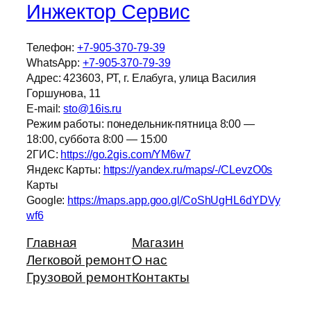
Инжектор Сервис
Телефон:
+7-905-370-79-39
WhatsApp:
+7-905-370-79-39
Адрес: 423603, РТ, г. Елабуга, улица Василия
Горшунова, 11
E-mail:
sto@16is.ru
Режим работы: понедельник-пятница 8:00 —
18:00, суббота 8:00 — 15:00
2ГИС:
https://go.2gis.com/YM6w7
Яндекс Карты:
https://yandex.ru/maps/-/CLevzO0s
Карты
Google:
https://maps.app.goo.gl/CoShUgHL6dYDVy
wf6
Главная
Магазин
Легковой ремонт
О нас
Грузовой ремонт
Контакты