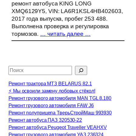
ремонт автобуса KING LONG
XMQ6129Y5, VIN: LA6R1KSL4HB402603,
2017 года выпуска, пробег 253 488.
Выполнена проверка и регулировка
тормозов.
… читать далее …
П
о
Ремонт трактора МТЗ BELARUS 82.1
и
⚡ Мы освоили замену лобовых стёкол!
с
Ремонт грузового автомобиля MAN TGL 8.180
к
Ремонт грузового автомобиля FAW J6
Ремонт полуприцепа ТверьСтройМаш 993930
Ремонт автобуса ПАЗ 320530-22
Ремонт автобуса Peugeot Traveller VЕАНХV
Ремонт грузового автомобиля УАЗ 236324